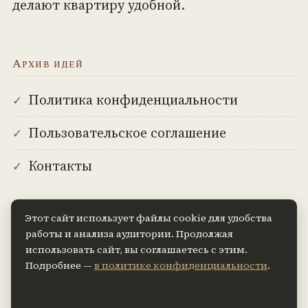
делают квартиру удобной.
Архив идей
Политика конфиденциальности
Пользовательское соглашение
Контакты
Этот сайт использует файлы cookie для удобства
Мысль на сегодня
работы и анализа аудитории. Продолжая
использовать сайт, вы соглашаетесь с этим.
Хороший интерьер не покупается за один
Подробнее —
в политике конфиденциальности
.
поход в магазин — он складывается из
решений, которые вы принимаете каждый