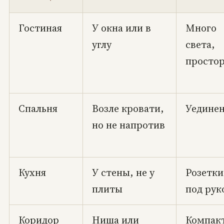
Гостиная
У окна или в
Много
углу
света,
просто
Спальня
Возле кровати,
Уедине
но не напротив
Кухня
У стены, не у
Розетки
плиты
под рук
Коридор
Ниша или
Компак